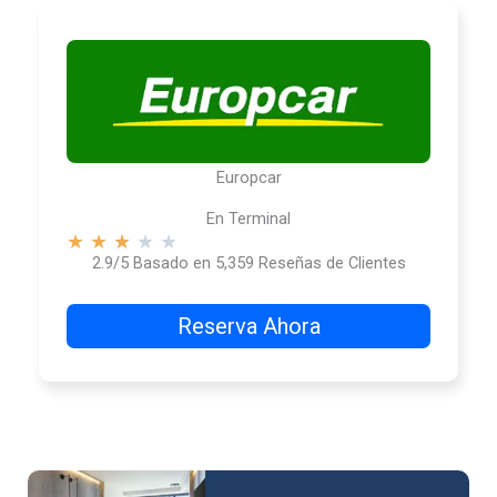
Europcar
En Terminal
★
★
★
★
★
2.9/5 Basado en 5,359 Reseñas de Clientes
Reserva Ahora